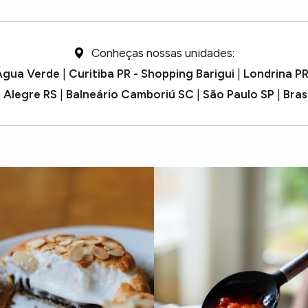
Conheças nossas unidades:
 Água Verde
|
Curitiba PR - Shopping Barigui
|
Londrina P
 Alegre RS
|
Balneário Camboriú SC
|
São Paulo SP
|
Bras