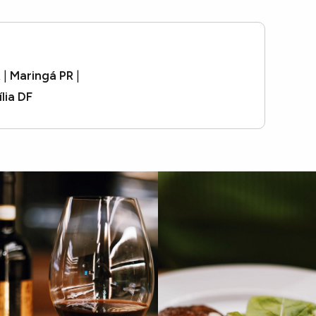
R
|
Maringá PR
|
ília DF